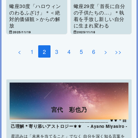
蠍座30度「ハロウィン
蠍座29度「首長に自分
のわるふざけ」＊＜絶
の子供たちの…」＊執
対的価値観＞からの解
着を手放し新しい自分
放
に生まれ変わる
2025/11/19
2025/11/18
<
1
2
3
4
5
6
>
>>
宮代 彩也乃
_____________________________________ ⚜⚜＊自
己理解＊寄り添いアストロジー⚜⚜ - Ayano Miyasiro -
星読みは「未来を当てること」でなく 自分を深く知る言葉を