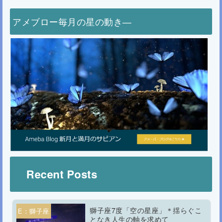
アメブロー毎月の星の動き―
Recent Posts
獅子座7度「空の星座」＊揺らぐこ
E：獅子座
となき人生の軸を求めて