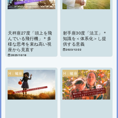
天秤座27度「頭上を飛
射手座30度「法王」＊
んでいる飛行機」＊多
知識を＜体系化＞し提
様な思考を束ね高い視
供する意義
座から見直す
2023/12/22
2025/10/18
H：蠍座
H：蠍座