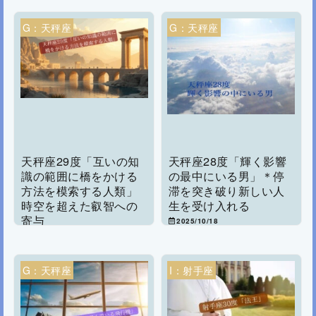
G：天秤座
G：天秤座
天秤座29度「互いの知
天秤座28度「輝く影響
識の範囲に橋をかける
の最中にいる男」＊停
方法を模索する人類」
滞を突き破り新しい人
時空を超えた叡智への
生を受け入れる
寄与
2025/10/18
2025/10/18
G：天秤座
I：射手座