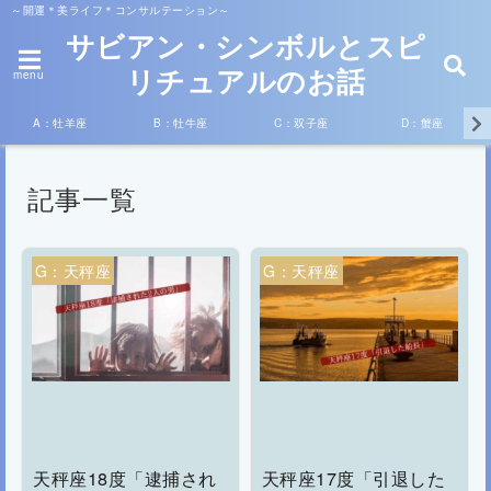
～開運＊美ライフ＊コンサルテーション～
サビアン・シンボルとスピ
リチュアルのお話
menu
A：牡羊座
B：牡牛座
C：双子座
D：蟹座
記事一覧
G：天秤座
G：天秤座
天秤座18度「逮捕され
天秤座17度「引退した