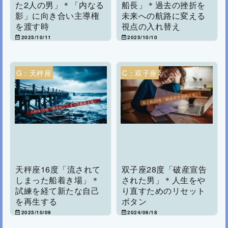
た2人の男」＊「内なる
船長」＊過去の挫折を
影」に向き合い主導権
未来への航路に変える
を渡す時
視点の入れ替え
2025/10/11
2025/10/10
G：天秤座
C：双子座
天秤座16度「流されて
双子座28度「破産宣告
しまった船着き場」＊
された男」＊人生をや
試練を経て新たな自己
り直すためのリセット
を再生する
ボタン
2025/10/09
2024/06/18