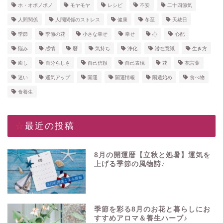
ホ・オポノポノ
モヤモヤ
レシピ
不安
二十四節気
人間関係
人間関係のストレス
健康
冬至
天赦日
季節
季節の花
小さな幸せ
幸せ
心
心配
悩み
感情
暦
気持ち
浄化
潜在意識
生き方
癒し
自分らしさ
自己信頼
自己表現
花
花言葉
迷い
運気アップ
開運
開運情報
陽遁始め
食べ物
食養生
☆最近の投稿
8月の開運暦【立秋と処暑】運気を
上げる季節の風物詩♪
季節を彩る8月のお花と暮らしにお
すすめアロマ＆養生ハーブ♪