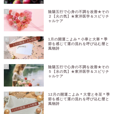
5
陰陽五行で心身の不調を改善★その
２【火の気】★東洋医学＆スピリチ
ャルケア
6
1月の開運こよみ＊小寒と大寒＊季
節を感じて運の流れを呼び込む暦と
風物詩
7
陰陽五行で心身の不調を改善★その
５【水の気】★東洋医学＆スピリチ
ャルケア
8
12月の開運こよみ＊大雪と冬至＊季
節を感じて運の流れを呼び込む暦と
風物詩