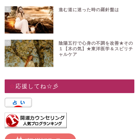
9
進む道に迷った時の羅針盤は
10
陰陽五行で心身の不調を改善★その
１【木の気】★東洋医学＆スピリチ
ャルケア
☆応援してね☆彡