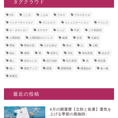
☆タグクラウド
5月
こころ
こよみ
アロマ
アロマオイル
インナーチャイルド
ウニヒピリ
コミュニケーション
ストレス
ホ・オポノポノ
モヤモヤ
レシピ
不安
二十四節気
人間関係
人間関係のストレス
健康
冬至
天赦日
季節
季節の花
小さな幸せ
幸せ
心
心配
悩み
感情
暦
気持ち
浄化
潜在意識
生き方
癒し
自分らしさ
自己信頼
自己表現
花
花言葉
迷い
運気アップ
開運
開運情報
陽遁始め
食べ物
食養生
☆最近の投稿
8月の開運暦【立秋と処暑】運気を
上げる季節の風物詩♪