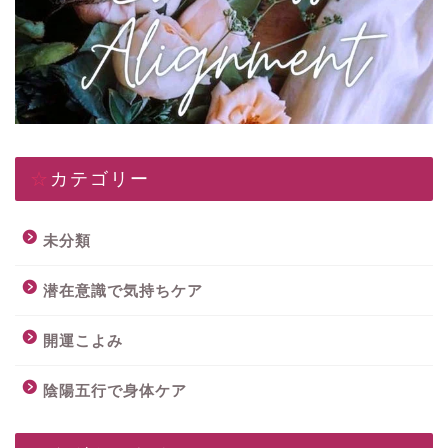
☆カテゴリー
未分類
潜在意識で気持ちケア
開運こよみ
陰陽五行で身体ケア