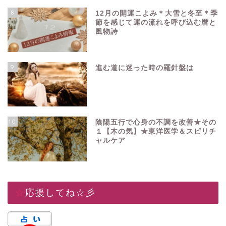
8
12月の開運こよみ＊大雪と冬至＊季
節を感じて運の流れを呼び込む暦と
風物詩
9
進む道に迷った時の羅針盤は
10
陰陽五行で心身の不調を改善★その
１【木の気】★東洋医学＆スピリチ
ャルケア
☆応援してね☆彡