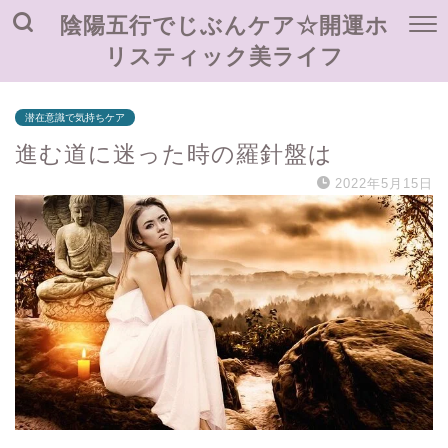
陰陽五行でじぶんケア☆開運ホ
リスティック美ライフ
潜在意識で気持ちケア
進む道に迷った時の羅針盤は
2022年5月15日