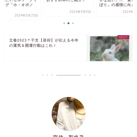
ぼり」の感情に向き合う
ーニング「ホ・オポ
ポ...
2024年9月5日
2024年8月9日
2024年5月
立春2023＊干支【癸卯】が伝える今年
の運気＆開運行動はこれ！