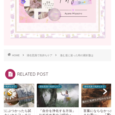
HOME
潜在意識で気持ちケア
進む道に迷った時の羅針盤は
RELATED POST
意識で気持ちケア
潜在意識で気持ちケア
潜在意識で気持ちケア
自分を浄化する方法」
言葉にならなかった「小
心が壁にぶつかった
すすめ本のご紹介♬
さな思い」…「置いてけ
してみたいセルフ・