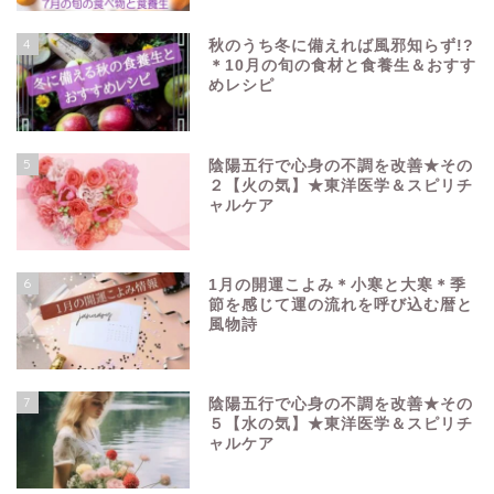
4
秋のうち冬に備えれば風邪知らず!?
＊10月の旬の食材と食養生＆おすす
めレシピ
5
陰陽五行で心身の不調を改善★その
２【火の気】★東洋医学＆スピリチ
ャルケア
6
1月の開運こよみ＊小寒と大寒＊季
節を感じて運の流れを呼び込む暦と
風物詩
7
陰陽五行で心身の不調を改善★その
５【水の気】★東洋医学＆スピリチ
ャルケア