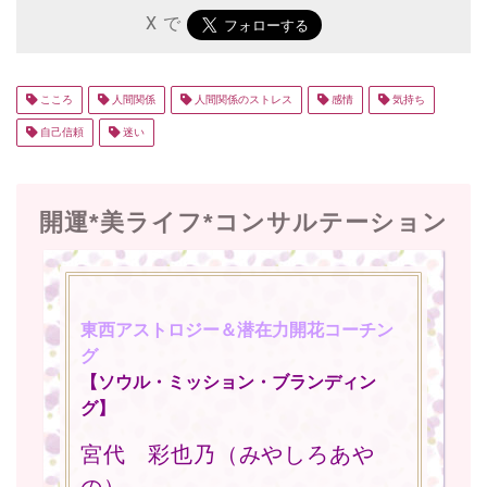
X で
こころ
人間関係
人間関係のストレス
感情
気持ち
自己信頼
迷い
開運*美ライフ*コンサルテーション
東西アストロジー＆潜在力開花コーチン
グ
【ソウル・ミッション・ブランディン
グ】
宮代 彩也乃（みやしろあや