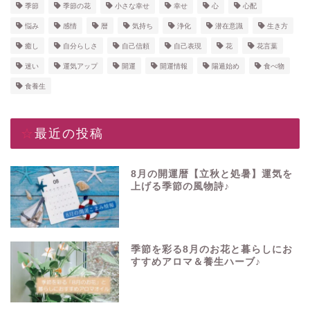
季節
季節の花
小さな幸せ
幸せ
心
心配
悩み
感情
暦
気持ち
浄化
潜在意識
生き方
癒し
自分らしさ
自己信頼
自己表現
花
花言葉
迷い
運気アップ
開運
開運情報
陽遁始め
食べ物
食養生
☆最近の投稿
8月の開運暦【立秋と処暑】運気を
上げる季節の風物詩♪
季節を彩る8月のお花と暮らしにお
すすめアロマ＆養生ハーブ♪