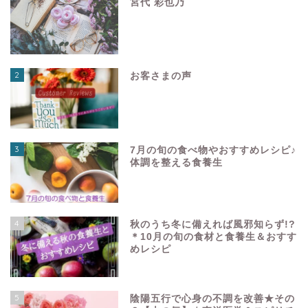
宮代 彩也乃
2
お客さまの声
3
7月の旬の食べ物やおすすめレシピ♪
体調を整える食養生
4
秋のうち冬に備えれば風邪知らず!?
＊10月の旬の食材と食養生＆おすす
めレシピ
5
陰陽五行で心身の不調を改善★その