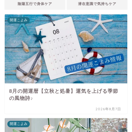
陰陽五行で身体ケア
潜在意識で気持ちケア
開運こよみ
8月の開運暦【立秋と処暑】運気を上げる季節
の風物詩♪
2026年8月7日
開運こよみ