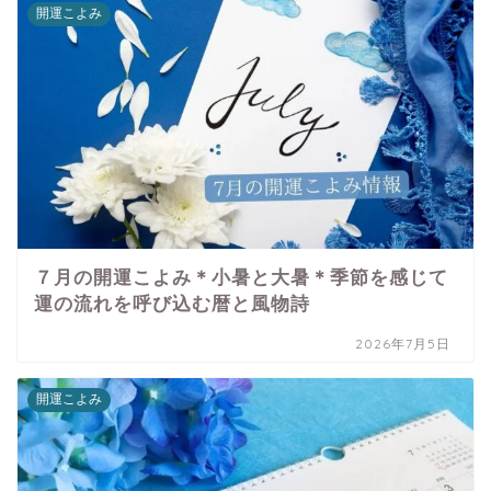
開運こよみ
７月の開運こよみ＊小暑と大暑＊季節を感じて
運の流れを呼び込む暦と風物詩
2026年7月5日
開運こよみ