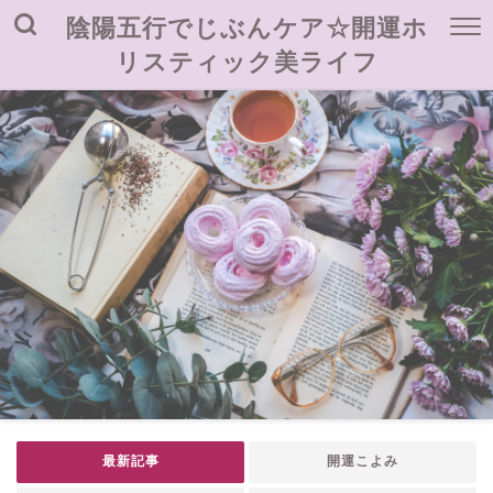
陰陽五行でじぶんケア☆開運ホ
リスティック美ライフ
最新記事
開運こよみ