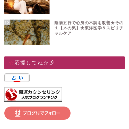
10
陰陽五行で心身の不調を改善★その
１【木の気】★東洋医学＆スピリチ
ャルケア
☆応援してね☆彡