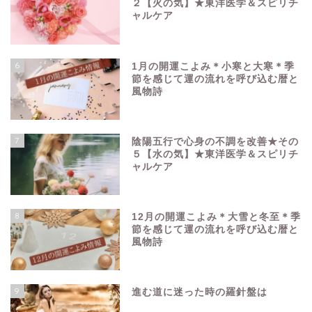
２【火の気】★東洋医学＆スピリチ
ャルケア
6
1月の開運こよみ＊小寒と大寒＊季
節を感じて運の流れを呼び込む暦と
風物詩
7
陰陽五行で心身の不調を改善★その
５【水の気】★東洋医学＆スピリチ
ャルケア
8
12月の開運こよみ＊大雪と冬至＊季
節を感じて運の流れを呼び込む暦と
風物詩
9
進む道に迷った時の羅針盤は