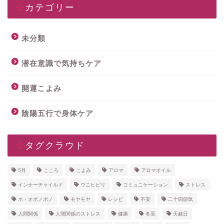
☆カテゴリー
未分類
潜在意識で気持ちケア
開運こよみ
陰陽五行で身体ケア
☆タグクラウド
5月
こころ
こよみ
アロマ
アロマオイル
インナーチャイルド
ウニヒピリ
コミュニケーション
ストレス
ホ・オポノポノ
モヤモヤ
レシピ
不安
二十四節気
人間関係
人間関係のストレス
健康
冬至
天赦日