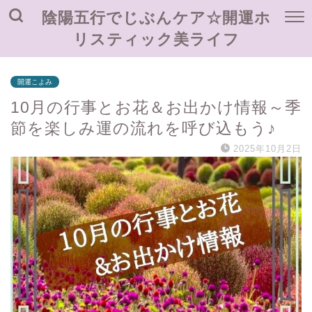
陰陽五行でじぶんケア☆開運ホ
リスティック美ライフ
開運こよみ
10月の行事とお花＆お出かけ情報～季
節を楽しみ運の流れを呼び込もう♪
2025年10月2日