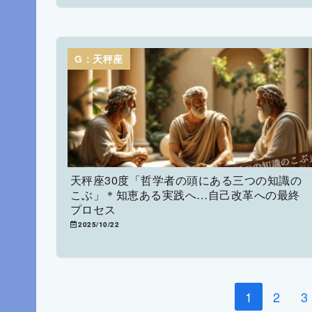
G：天秤座
天秤座30度「哲学者の頭にある三つの知識の
こぶ」＊知恵ある実践へ…自己改革への最終
プロセス
2025/10/22
1
2
3