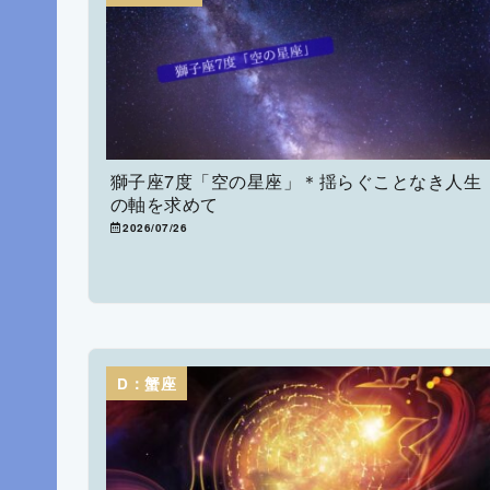
獅子座7度「空の星座」＊揺らぐことなき人生
の軸を求めて
2026/07/26
D：蟹座