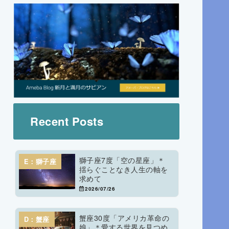
Recent Posts
獅子座7度「空の星座」＊
E：獅子座
揺らぐことなき人生の軸を
求めて
2026/07/26
蟹座30度「アメリカ革命の
D：蟹座
娘」＊愛する世界を見つめ