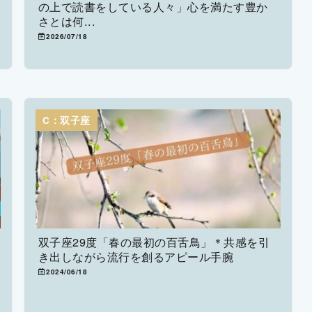
の上で読書をしている人々」心を満たす豊か
さとは何...
2026/07/18
C：双子座
双子座29度「春の最初の百舌鳥」＊共感を引
き出しながら流行を創るアピール手腕
2024/06/18