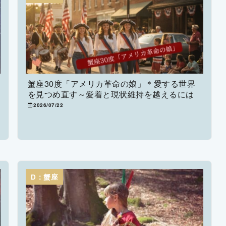
蟹座30度「アメリカ革命の娘」＊愛する世界
を見つめ直す～愛着と現状維持を越えるには
2026/07/22
D：蟹座