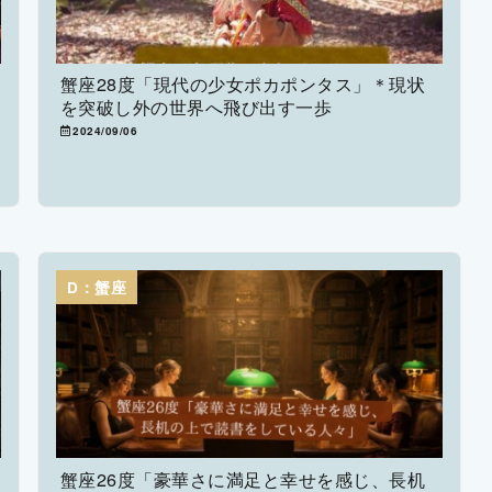
蟹座28度「現代の少女ポカポンタス」＊現状
を突破し外の世界へ飛び出す一歩
2024/09/06
D：蟹座
蟹座26度「豪華さに満足と幸せを感じ、長机