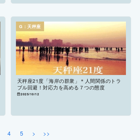
G：天秤座
天秤座21度「海岸の群衆」＊人間関係のトラ
ブル回避！対応力を高める７つの態度
2025/10/12
4
5
>
>>