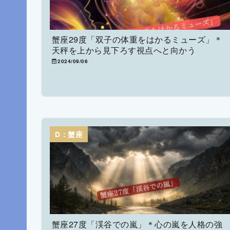
蟹座29度「双子の体重をはかるミューズ」＊
天秤を上から見下ろす視点へと向かう
2024/09/06
D：蟹座
蟹座27度「渓谷での嵐」＊心の嵐を人格の強