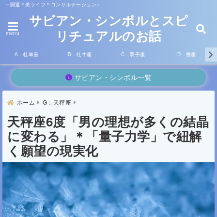
～開運＊美ライフ＊コンサルテーション～
サビアン・シンボルとスピ
リチュアルのお話
menu
A：牡羊座
B：牡牛座
C：双子座
D：蟹座
サビアン・シンボル一覧
ホーム
G：天秤座
天秤座6度「男の理想が多くの結晶
に変わる」＊「量子力学」で紐解
く願望の現実化