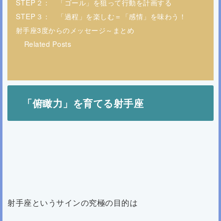
STEP２： 「ゴール」を狙って行動を計画する
STEP３： 「過程」を楽しむ＝「感情」を味わう！
射手座3度からのメッセージ～まとめ
Related Posts
「俯瞰力」を育てる射手座
射手座というサインの究極の目的は