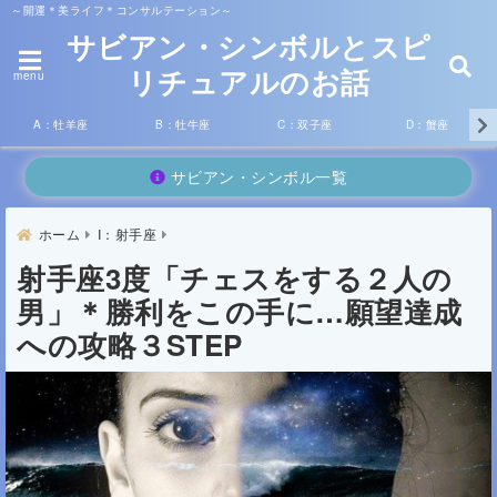
～開運＊美ライフ＊コンサルテーション～
サビアン・シンボルとスピ
リチュアルのお話
menu
A：牡羊座
B：牡牛座
C：双子座
D：蟹座
サビアン・シンボル一覧
ホーム
I：射手座
射手座3度「チェスをする２人の
男」＊勝利をこの手に…願望達成
への攻略３STEP