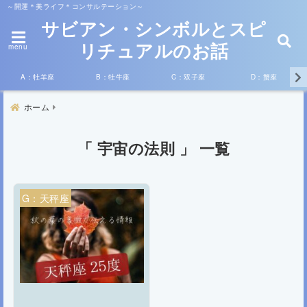
～開運＊美ライフ＊コンサルテーション～
サビアン・シンボルとスピ
リチュアルのお話
menu
A：牡羊座
B：牡牛座
C：双子座
D：蟹座
ホーム
「 宇宙の法則 」 一覧
G：天秤座