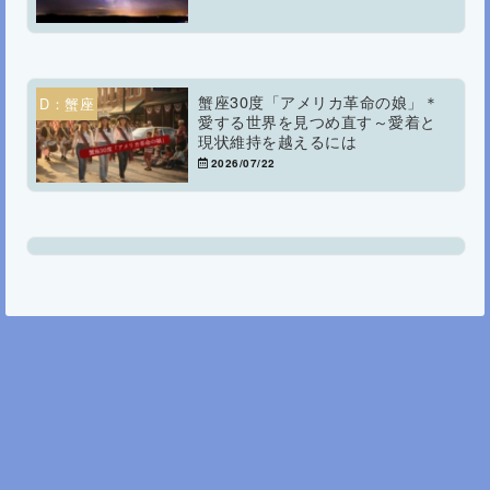
蟹座30度「アメリカ革命の娘」＊
D：蟹座
愛する世界を見つめ直す～愛着と
現状維持を越えるには
2026/07/22