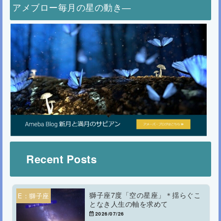
アメブロー毎月の星の動き―
Recent Posts
獅子座7度「空の星座」＊揺らぐこ
E：獅子座
となき人生の軸を求めて
2026/07/26