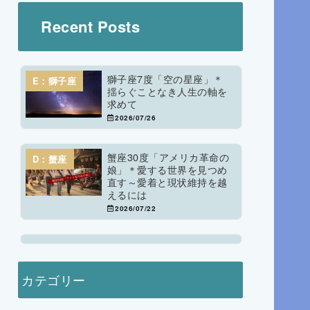
Recent Posts
獅子座7度「空の星座」＊
E：獅子座
揺らぐことなき人生の軸を
求めて
2026/07/26
蟹座30度「アメリカ革命の
D：蟹座
娘」＊愛する世界を見つめ
直す～愛着と現状維持を越
えるには
2026/07/22
カテゴリー