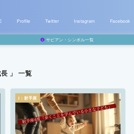
E
Profile
Twitter
Instagram
Facebook
サビアン・シンボル一覧
成長 」 一覧
I：射手座