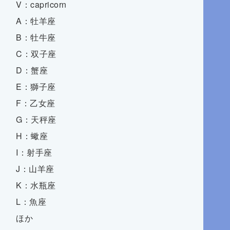
V：capricorn
A：牡羊座
B：牡牛座
C：双子座
D：蟹座
E：獅子座
F：乙女座
G：天秤座
H：蠍座
I：射手座
J：山羊座
K：水瓶座
L：魚座
ほか