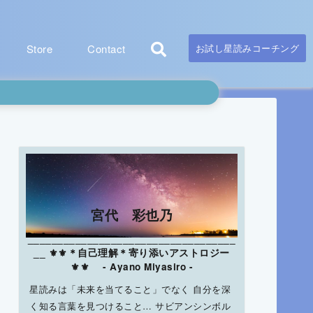
Store
Contact
お試し星読みコーチング
宮代 彩也乃
___________________________________
__ ⚜⚜＊自己理解＊寄り添いアストロジー
⚜⚜ - Ayano Miyasiro -
星読みは「未来を当てること」でなく 自分を深
く知る言葉を見つけること… サビアンシンボル