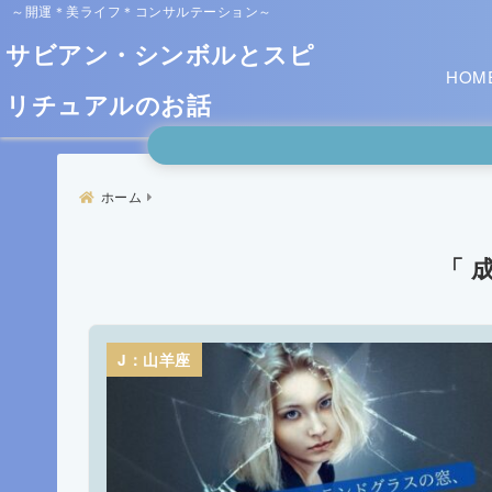
～開運＊美ライフ＊コンサルテーション～
サビアン・シンボルとスピ
HOM
リチュアルのお話
ホーム
「 
J：山羊座