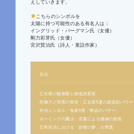
えしていきます。
こちらのシンボルを
太陽に持つ可能性のある有名人は：
イングリッド・バーグマン氏（女優）
剛力彩芽氏（女優）
宮沢賢治氏（詩人・童話作家）
目次
乙女座の観察眼と創造的変容
想像力と現実の変容：乙女座5度の創造的パワー
対向シンボル：魚座5度「教会のバザー」
ネーミングの魔法：言葉による価値の創造
日常生活における「妖精の夢」の実践