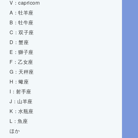
V：capricorn
A：牡羊座
B：牡牛座
C：双子座
D：蟹座
E：獅子座
F：乙女座
G：天秤座
H：蠍座
I：射手座
J：山羊座
K：水瓶座
L：魚座
ほか