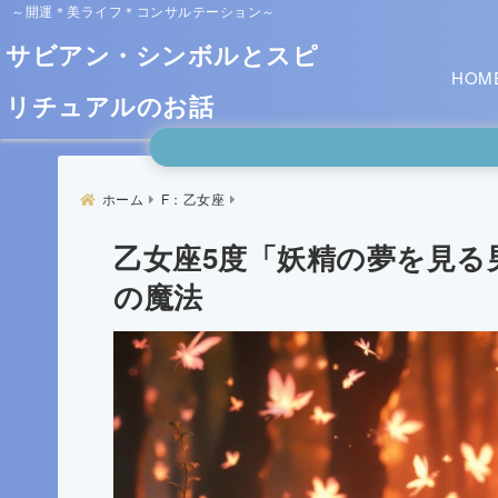
～開運＊美ライフ＊コンサルテーション～
サビアン・シンボルとスピ
HOM
リチュアルのお話
ホーム
F：乙女座
乙女座5度「妖精の夢を見る
の魔法