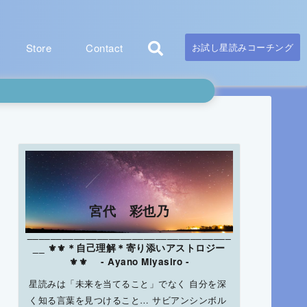
Store
Contact
お試し星読みコーチング
宮代 彩也乃
___________________________________
__ ⚜⚜＊自己理解＊寄り添いアストロジー
⚜⚜ - Ayano Miyasiro -
星読みは「未来を当てること」でなく 自分を深
く知る言葉を見つけること… サビアンシンボル