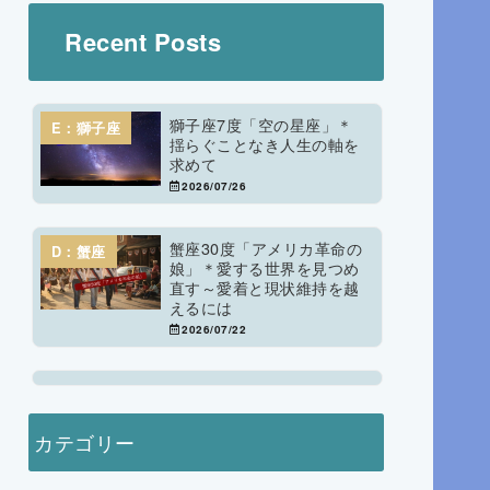
Recent Posts
獅子座7度「空の星座」＊
E：獅子座
揺らぐことなき人生の軸を
求めて
2026/07/26
蟹座30度「アメリカ革命の
D：蟹座
娘」＊愛する世界を見つめ
直す～愛着と現状維持を越
えるには
2026/07/22
カテゴリー