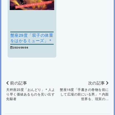
蟹座29度「双子の体重
をはかるミューズ」＊
天秤を上から見下ろす
2024/09/06
視点へと向かう
前の記事
次の記事
天秤座23度「おんどり」＊人よ
蟹座16度「手書きの巻物を前に
り早く価値あるものを見い出す
して広場の前にいる男」＊内面
先駆者
世界を、現実の...