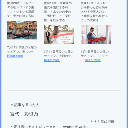
蟹座20度「セレナー
蟹座19度「結婚式の
蟹座12度「メッセー
デを歌うゴンドラ乗
儀式を遂行する司
ジを持った赤ん坊を
り」＊いまいる場所
祭」＊あなたの中の
あやす中国人の女」
で、豊かに輝く方法
「男性性」と「女性
＊確信を持ち続ける
性」を統合する
ことの大切さ
7月12日前後の太陽の
サビアン。美しいベ
7月11日前後の太陽の
7月4日前後の太陽の
Read more
サビアン。今回のテ
サビアン。「メッセ
Read more
ー
Read more
この記事を書いた人
宮代 彩也乃
_____________________________________ ⚜⚜＊自己理解
＊寄り添いアストロジー⚜⚜ - Ayano Miyasiro -