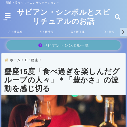
～開運＊美ライフ＊コンサルテーション～
サビアン・シンボルとスピ
リチュアルのお話
menu
A：牡羊座
B：牡牛座
C：双子座
D：蟹座
サビアン・シンボル一覧
ホーム
D：蟹座
蟹座15度「食べ過ぎを楽しんだグ
ループの人々」＊「豊かさ」の波
動を感じ切る