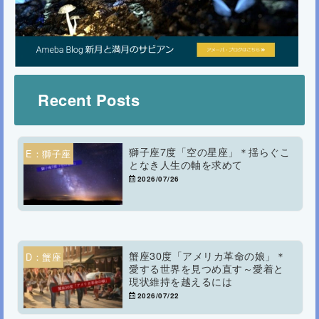
Recent Posts
獅子座7度「空の星座」＊揺らぐこ
E：獅子座
となき人生の軸を求めて
2026/07/26
蟹座30度「アメリカ革命の娘」＊
D：蟹座
愛する世界を見つめ直す～愛着と
現状維持を越えるには
2026/07/22