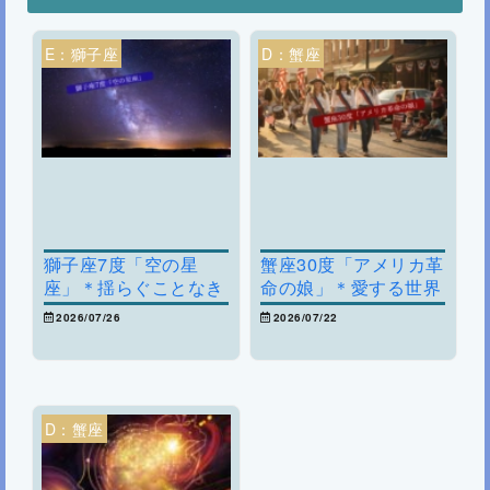
E：獅子座
D：蟹座
獅子座7度「空の星
蟹座30度「アメリカ革
座」＊揺らぐことなき
命の娘」＊愛する世界
人生の軸を求めて
を見つめ直す～愛着と
2026/07/26
2026/07/22
現状維持を越えるには
D：蟹座