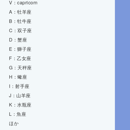
V：capricorn
A：牡羊座
B：牡牛座
C：双子座
D：蟹座
E：獅子座
F：乙女座
G：天秤座
H：蠍座
I：射手座
J：山羊座
K：水瓶座
L：魚座
ほか