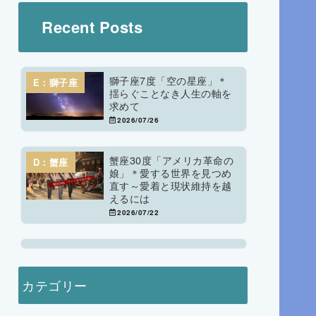
Recent Posts
獅子座7度「空の星座」＊
E：獅子座
揺らぐことなき人生の軸を
求めて
2026/07/26
蟹座30度「アメリカ革命の
D：蟹座
娘」＊愛する世界を見つめ
直す～愛着と現状維持を越
えるには
2026/07/22
カテゴリー