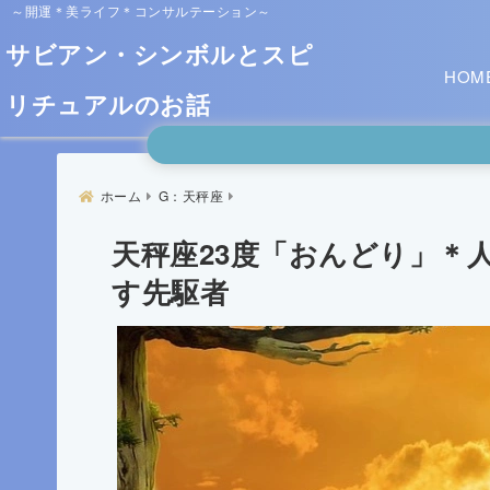
～開運＊美ライフ＊コンサルテーション～
サビアン・シンボルとスピ
HOM
リチュアルのお話
ホーム
G：天秤座
天秤座23度「おんどり」＊
す先駆者