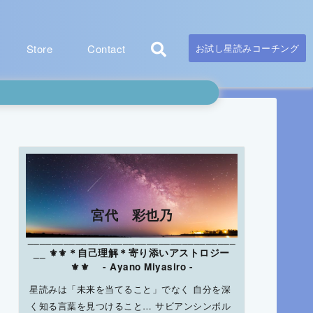
Store
Contact
お試し星読みコーチング
宮代 彩也乃
___________________________________
__ ⚜⚜＊自己理解＊寄り添いアストロジー
⚜⚜ - Ayano Miyasiro -
星読みは「未来を当てること」でなく 自分を深
く知る言葉を見つけること… サビアンシンボル