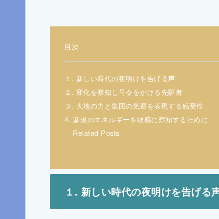
目次
１. 新しい時代の夜明けを告げる声
２. 変化を察知し号令をかける先駆者
３. 大地の力と集団の気運を表現する感受性
4. 新規のエネルギーを敏感に察知するために
Related Posts
１. 新しい時代の夜明けを告げる