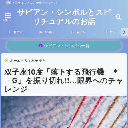
～開運＊美ライフ＊コンサルテーション～
サビアン・シンボルとスピ
リチュアルのお話
menu
A：牡羊座
B：牡牛座
C：双子座
D：蟹座
サビアン・シンボル一覧
ホーム
C：双子座
双子座10度「落下する飛行機」＊
「G」を振り切れ!!…限界へのチャ
レンジ