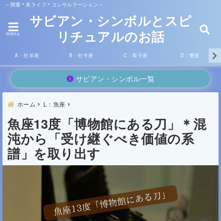
～開運＊美ライフ＊コンサルテーション～
サビアン・シンボルとスピ
リチュアルのお話
menu
A：牡羊座
B：牡牛座
C：双子座
D：蟹座
サビアン・シンボル一覧
ホーム
L：魚座
魚座13度「博物館にある刀」＊混
沌から「受け継ぐべき価値の系
譜」を取り出す