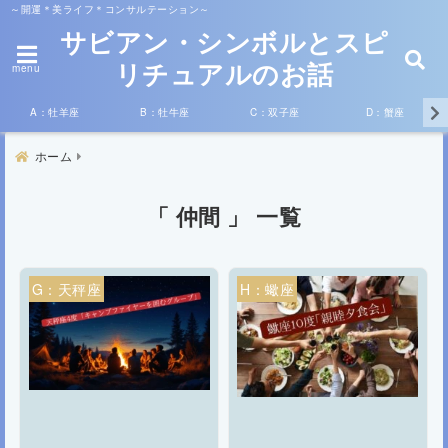
～開運＊美ライフ＊コンサルテーション～
サビアン・シンボルとスピ
リチュアルのお話
menu
A：牡羊座
B：牡牛座
C：双子座
D：蟹座
ホーム
「 仲間 」 一覧
G：天秤座
H：蠍座