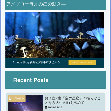
アメブロー毎月の星の動き―
Recent Posts
獅子座7度「空の星座」＊揺らぐこ
E：獅子座
となき人生の軸を求めて
2026/07/26