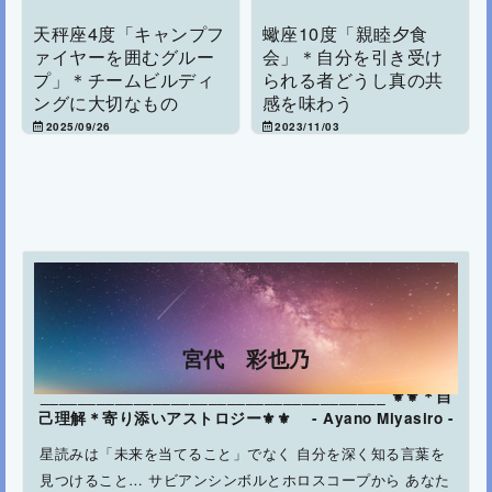
天秤座4度「キャンプフ
蠍座10度「親睦夕食
ァイヤーを囲むグルー
会」＊自分を引き受け
プ」＊チームビルディ
られる者どうし真の共
ングに大切なもの
感を味わう
2025/09/26
2023/11/03
宮代 彩也乃
_____________________________________ ⚜⚜＊自
己理解＊寄り添いアストロジー⚜⚜ - Ayano Miyasiro -
星読みは「未来を当てること」でなく 自分を深く知る言葉を
見つけること… サビアンシンボルとホロスコープから あなた