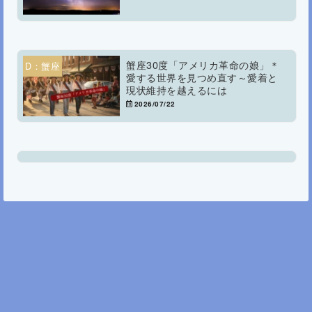
蟹座30度「アメリカ革命の娘」＊
D：蟹座
愛する世界を見つめ直す～愛着と
現状維持を越えるには
2026/07/22