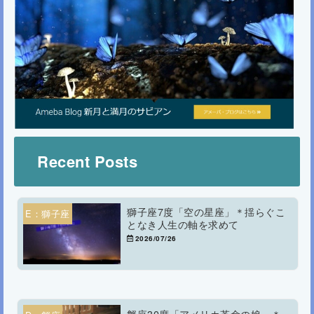
Recent Posts
獅子座7度「空の星座」＊揺らぐこ
E：獅子座
となき人生の軸を求めて
2026/07/26
蟹座30度「アメリカ革命の娘」＊