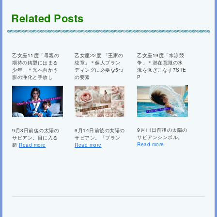
Related Posts
乙女座11度「母親の
乙女座22度 「王家の
乙女座19度「水泳競
期待の鋳型にはまる
紋章」＊個人ブラン
争」＊潜在意識の水
少年」＊光へ向かう
ディングに必要な5つ
流を泳ぎこなす7STE
影の浄化と手放し
の要素
P
9月11日前後の太陽の
9月3日前後の太陽の
9月14日前後の太陽の
サビアンシンボル。
サビアン。目に入る
サビアン。「ブラン
Read more
範
Read more
Read more