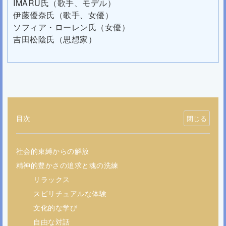
IMARU氏（歌手、モデル）
伊藤優奈
氏（歌手、女優）
ソフィア・ローレン氏（女優）
吉田松陰氏（思想家）
目次
社会的束縛からの解放
精神的豊かさの追求と魂の洗練
リラックス
スピリチュアルな体験
文化的な学び
自由な対話