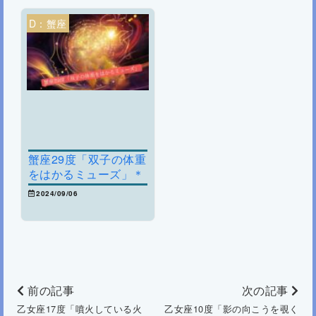
D：蟹座
蟹座29度「双子の体重
をはかるミューズ」＊
天秤を上から見下ろす
2024/09/06
視点へと向かう
前の記事
次の記事
乙女座17度「噴火している火
乙女座10度「影の向こうを覗く