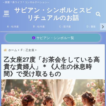
～開運＊美ライフ＊コンサルテーション～
サビアン・シンボルとスピ
リチュアルのお話
menu
A：牡羊座
B：牡牛座
C：双子座
D：蟹座
サビアン・シンボル一覧
ホーム
F：乙女座
乙女座27度「お茶会をしている高
貴な貴婦人」＊《人生の休息時
間》で受け取るもの