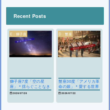
Recent Posts
E：獅子座
D：蟹座
獅子座7度「空の星
蟹座30度「アメリカ革
座」＊揺らぐことなき
命の娘」＊愛する世界
人生の軸を求めて
を見つめ直す～愛着と
2026/07/26
2026/07/22
現状維持を越えるには