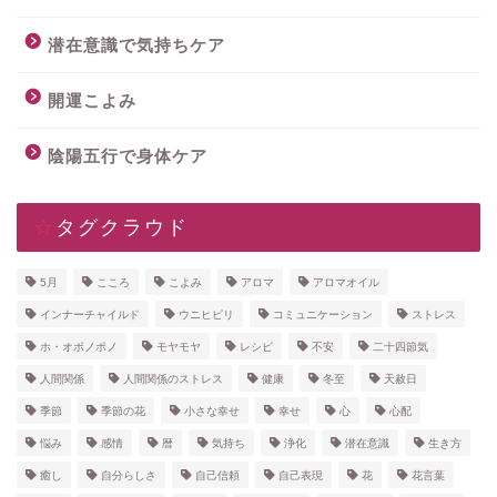
潜在意識で気持ちケア
開運こよみ
陰陽五行で身体ケア
☆タグクラウド
5月
こころ
こよみ
アロマ
アロマオイル
インナーチャイルド
ウニヒピリ
コミュニケーション
ストレス
ホ・オポノポノ
モヤモヤ
レシピ
不安
二十四節気
人間関係
人間関係のストレス
健康
冬至
天赦日
季節
季節の花
小さな幸せ
幸せ
心
心配
悩み
感情
暦
気持ち
浄化
潜在意識
生き方
癒し
自分らしさ
自己信頼
自己表現
花
花言葉