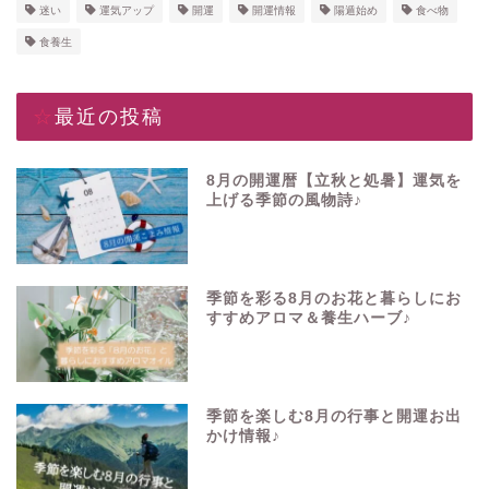
迷い
運気アップ
開運
開運情報
陽遁始め
食べ物
食養生
☆最近の投稿
8月の開運暦【立秋と処暑】運気を
上げる季節の風物詩♪
季節を彩る8月のお花と暮らしにお
すすめアロマ＆養生ハーブ♪
季節を楽しむ8月の行事と開運お出
かけ情報♪