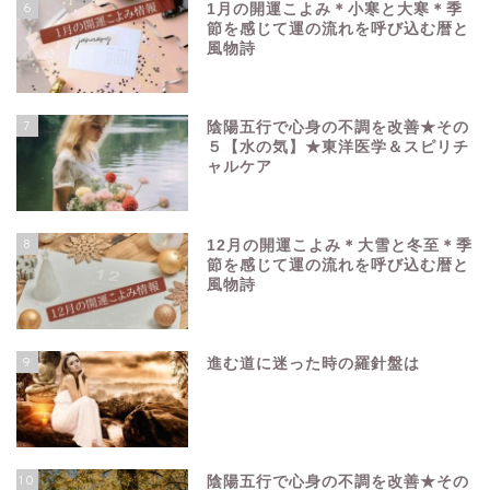
6
1月の開運こよみ＊小寒と大寒＊季
節を感じて運の流れを呼び込む暦と
風物詩
7
陰陽五行で心身の不調を改善★その
５【水の気】★東洋医学＆スピリチ
ャルケア
8
12月の開運こよみ＊大雪と冬至＊季
節を感じて運の流れを呼び込む暦と
風物詩
9
進む道に迷った時の羅針盤は
10
陰陽五行で心身の不調を改善★その