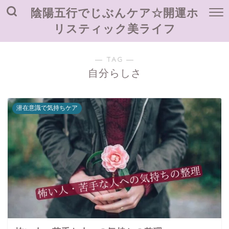
陰陽五行でじぶんケア☆開運ホ
リスティック美ライフ
― TAG ―
自分らしさ
潜在意識で気持ちケア