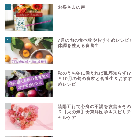
2
お客さまの声
3
7月の旬の食べ物やおすすめレシピ♪
体調を整える食養生
4
秋のうち冬に備えれば風邪知らず!?
＊10月の旬の食材と食養生＆おすす
めレシピ
5
陰陽五行で心身の不調を改善★その
２【火の気】★東洋医学＆スピリチ
ャルケア