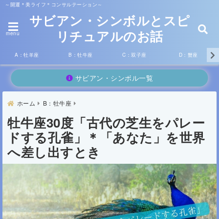
～開運＊美ライフ＊コンサルテーション～
サビアン・シンボルとスピ
リチュアルのお話
menu
A：牡羊座
B：牡牛座
C：双子座
D：蟹座
サビアン・シンボル一覧
ホーム
B：牡牛座
牡牛座30度「古代の芝生をパレー
ドする孔雀」＊「あなた」を世界
へ差し出すとき