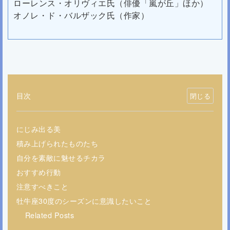
ローレンス・オリヴィエ氏（俳優「嵐が丘」ほか）
オノレ・ド・バルザック氏（作家）
目次
にじみ出る美
積み上げられたものたち
自分を素敵に魅せるチカラ
おすすめ行動
注意すべきこと
牡牛座30度のシーズンに意識したいこと
Related Posts