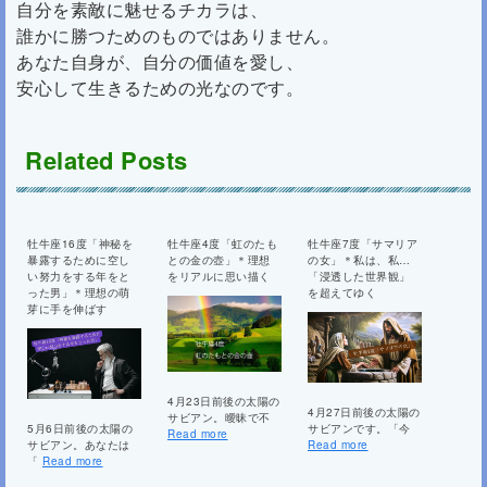
自分を素敵に魅せるチカラは、
誰かに勝つためのものではありません。
あなた自身が、自分の価値を愛し、
安心して生きるための光なのです。
Related Posts
牡牛座16度「神秘を
牡牛座4度「虹のたも
牡牛座7度「サマリア
暴露するために空し
との金の壺」＊理想
の女」＊私は、私…
い努力をする年をと
をリアルに思い描く
「浸透した世界観」
った男」＊理想の萌
を超えてゆく
芽に手を伸ばす
4月23日前後の太陽の
4月27日前後の太陽の
サビアン。曖昧で不
5月6日前後の太陽の
サビアンです。「今
Read more
サビアン。あなたは
Read more
「
Read more